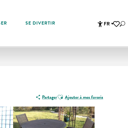
SER
SE DIVERTIR
FR
Rec
Accessibi
Voir les 
Ajouter aux favoris
Partager
Ajouter à mes favoris