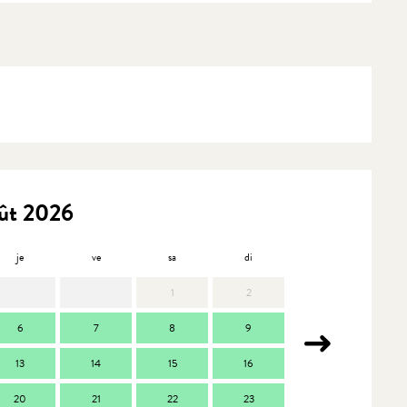
ût 2026
je
ve
sa
di
lu
m
1
2
6
7
8
9
7
13
14
15
16
14
1
20
21
22
23
21
2