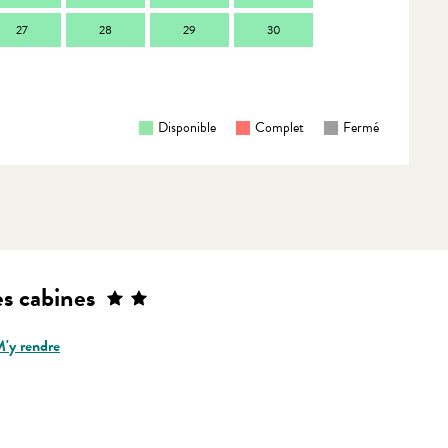
27
28
29
30
28
2
Disponible
Complet
Fermé
s cabines
'y rendre