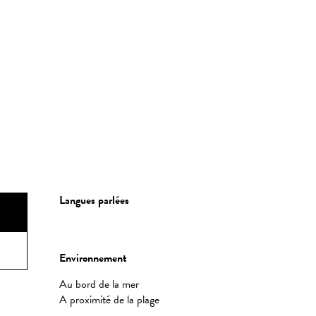
Langues parlées
Langues parlées
Environnement
Environnement
Au bord de la mer
A proximité de la plage