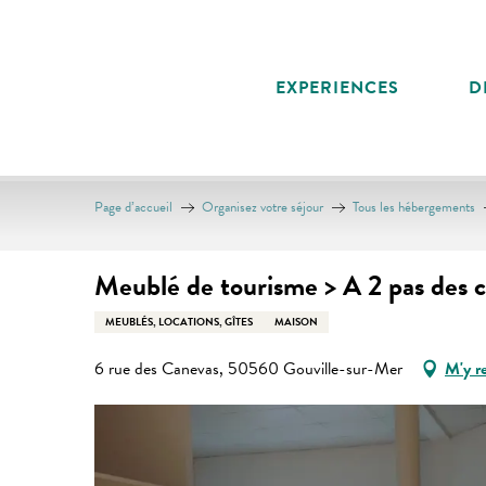
Aller
au
contenu
EXPERIENCES
D
principal
Page d’accueil
Organisez votre séjour
Tous les hébergements
Meublé de tourisme > A 2 pas des 
MEUBLÉS, LOCATIONS, GÎTES
MAISON
6 rue des Canevas, 50560 Gouville-sur-Mer
M'y r