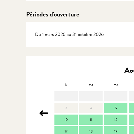
Périodes d'ouverture
Du 1 mars 2026 au 31 octobre 2026
Ao
lu
ma
me
3
4
5
10
11
12
17
18
19