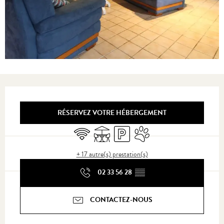
Ouverture et coordonnées
RÉSERVEZ VOTRE HÉBERGEMENT
WiFi
Terrasse
Parking
Animaux acceptés
+ 17 autre(s) prestation(s)
02 33 56 28
▒▒
CONTACTEZ-NOUS