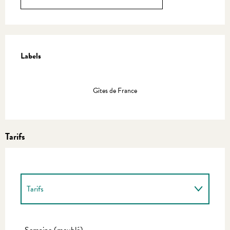
Offres de prestations
Labels
Labels
Gîtes de France
Tarifs
Tarifs
Tarifs 2027