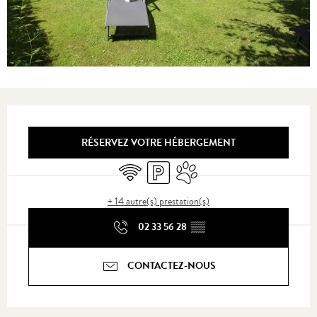
Ouverture et coordonnées
RÉSERVEZ VOTRE HÉBERGEMENT
WiFi
Parking
Animaux acceptés
+ 14 autre(s) prestation(s)
02 33 56 28
▒▒
CONTACTEZ-NOUS