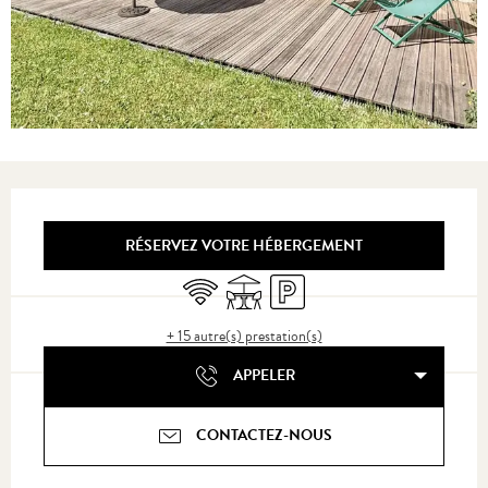
Ouverture et coordonnées
RÉSERVEZ VOTRE HÉBERGEMENT
WiFi
Terrasse
Parking
+ 15 autre(s) prestation(s)
APPELER
CONTACTEZ-NOUS