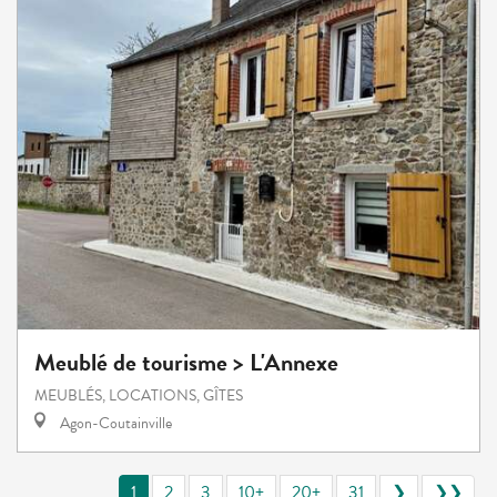
Meublé de tourisme > L'Annexe
MEUBLÉS, LOCATIONS, GÎTES
Agon-Coutainville
1
2
3
10+
20+
31
❯
❯❯