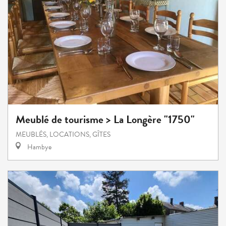
Meublé de tourisme > La Longère "1750"
MEUBLÉS, LOCATIONS, GÎTES
Hambye