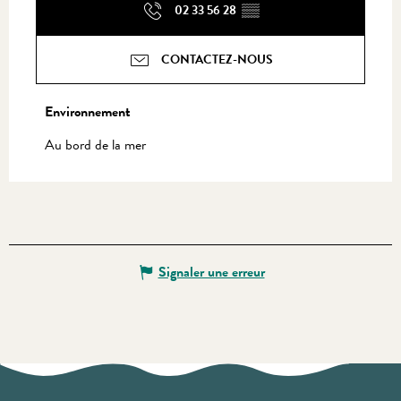
02 33 56 28
▒▒
CONTACTEZ-NOUS
Environnement
Environnement
Au bord de la mer
Signaler une erreur