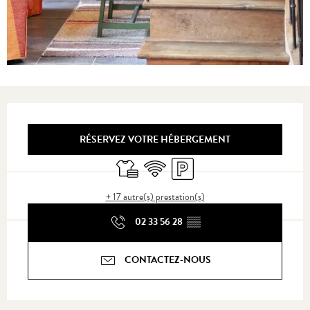
Ouverture et coordonnées
RÉSERVEZ VOTRE HÉBERGEMENT
Draps et linge
WiFi
Parking
+ 17 autre(s) prestation(s)
02 33 56 28
▒▒
CONTACTEZ-NOUS