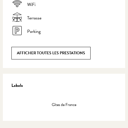
WiFi
Terrasse
Parking
AFFICHER TOUTES LES PRESTATIONS
Offres de prestations
Labels
Labels
Gîtes de France