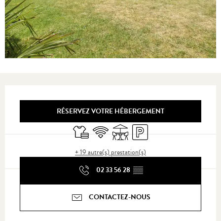
Ouverture et coordonnées
RÉSERVEZ VOTRE HÉBERGEMENT
Draps et linge
WiFi
Terrasse
Parking
+ 19 autre(s) prestation(s)
02 33 56 28
▒▒
CONTACTEZ-NOUS