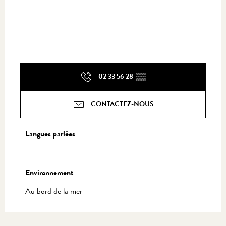
02 33 56 28
▒▒
CONTACTEZ-NOUS
Langues parlées
Langues parlées
Environnement
Environnement
Au bord de la mer