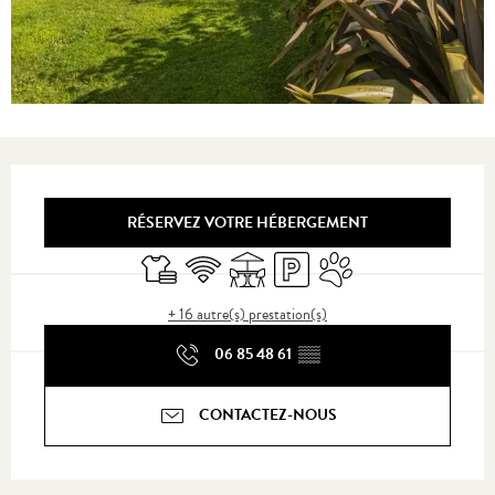
Ouverture et coordonnées
RÉSERVEZ VOTRE HÉBERGEMENT
Draps et linge
WiFi
Terrasse
Parking
Animaux acceptés
+ 16 autre(s) prestation(s)
06 85 48 61
▒▒
CONTACTEZ-NOUS