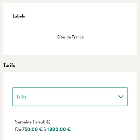
Offres de prestations
Labels
Labels
Gîtes de France
Tarifs
Tarifs
Tarifs 2027
Semaine (meublé)
De
750,00 €
à
1 300,00 €