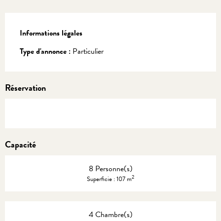
Informations légales
Informations légales
Type d'annonce :
Particulier
Réservation
Capacité
8 Personne(s)
2
Superficie : 107 m
4 Chambre(s)