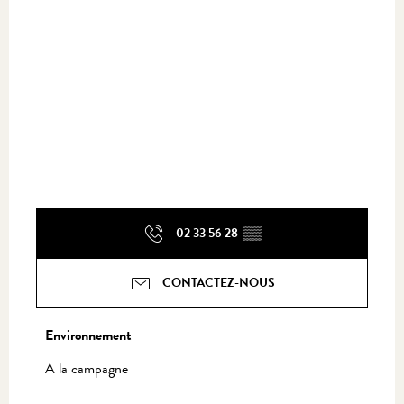
02 33 56 28
▒▒
CONTACTEZ-NOUS
Environnement
Environnement
A la campagne