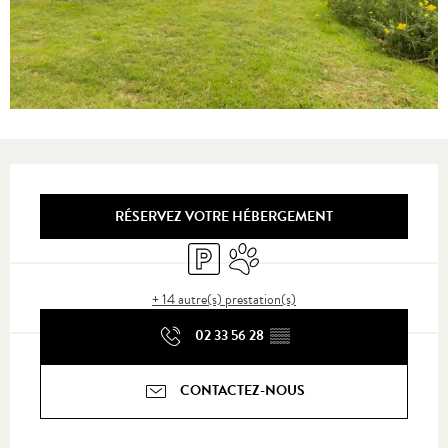
Ouverture et coordonnées
RÉSERVEZ VOTRE HÉBERGEMENT
Parking
Animaux acceptés
+ 14 autre(s) prestation(s)
02 33 56 28
▒▒
CONTACTEZ-NOUS