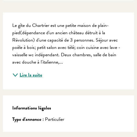
Description
Le gîte du Chartrier est une petite maison de plain-
pied(dépendance d'un ancien château détruit à la 
Révolution) d'une capacité de 3 personnes. Séjour avec 
poêle à bois; petit salon avec télé; coin cuisine avec lave -
vaisselle wc indépendant. Deux chambres, salle de bain 
avec douche à l'italienne,...
Lire la suite
Informations légales
Informations légales
Type d'annonce :
Particulier