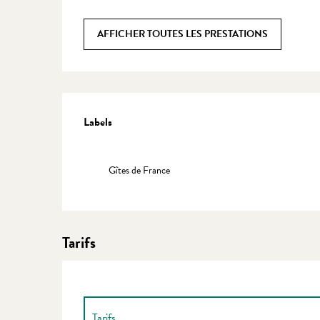
AFFICHER TOUTES LES PRESTATIONS
Offres de prestations
Labels
Labels
Gîtes de France
Tarifs
Tarifs