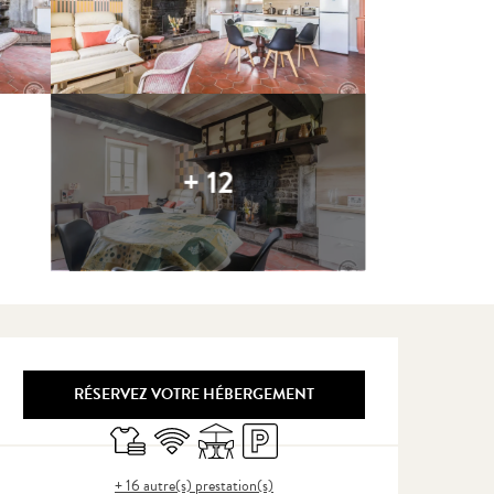
+ 12
Ouverture et coordonnées
RÉSERVEZ VOTRE HÉBERGEMENT
Draps et linge
WiFi
Terrasse
Parking
+ 16 autre(s) prestation(s)