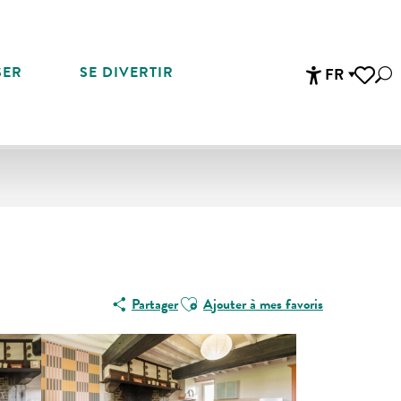
SER
SE DIVERTIR
FR
Rec
Accessibi
Voir les 
Ajouter aux favoris
Partager
Ajouter à mes favoris