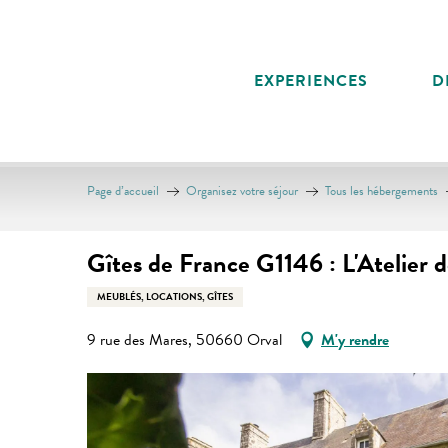
Aller
au
contenu
EXPERIENCES
D
principal
Page d’accueil
Organisez votre séjour
Tous les hébergements
Gîtes de France G1146 : L'Atelier d
MEUBLÉS, LOCATIONS, GÎTES
9 rue des Mares, 50660 Orval
M'y rendre