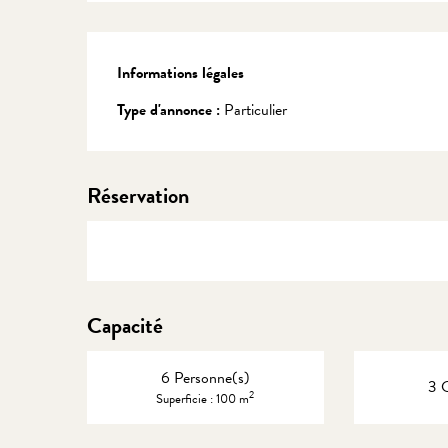
Informations légales
Informations légales
Type d'annonce :
Particulier
Réservation
Capacité
6 Personne(s)
3 
2
Superficie : 100 m