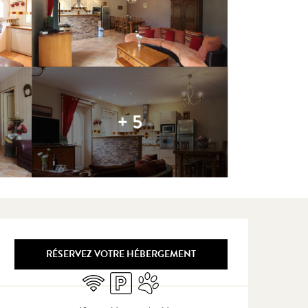
+ 5
Ouverture et coordonnées
RÉSERVEZ VOTRE HÉBERGEMENT
WiFi
Parking
Animaux acceptés