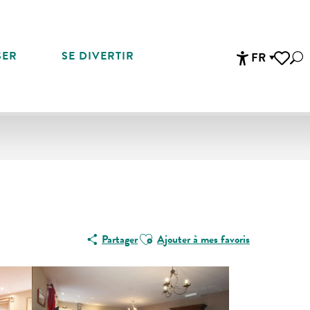
SER
SE DIVERTIR
FR
Rec
Accessibi
Voir les 
Ajouter aux favoris
Partager
Ajouter à mes favoris