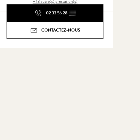
+ 13 autre(s) prestation(s)
02 33 56 28
▒▒
CONTACTEZ-NOUS