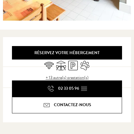
Ouverture et coordonnées
RÉSERVEZ VOTRE HÉBERGEMENT
WiFi
Terrasse
Parking
Animaux acceptés
+ 13 autre(s) prestation(s)
02 33 05 96
▒▒
CONTACTEZ-NOUS