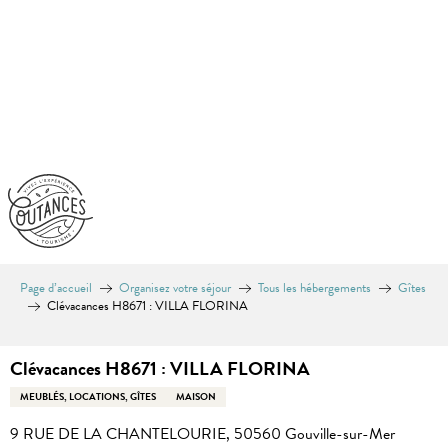
Aller
au
contenu
principal
Page d’accueil
Organisez votre séjour
Tous les hébergements
Gîtes
Clévacances H8671 : VILLA FLORINA
Clévacances H8671 : VILLA FLORINA
MEUBLÉS, LOCATIONS, GÎTES
MAISON
9 RUE DE LA CHANTELOURIE, 50560 Gouville-sur-Mer