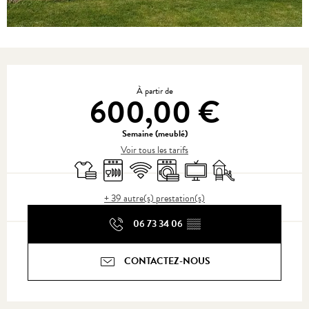
Ouverture et coordonnées
À partir de
600,00 €
Semaine (meublé)
Voir tous les tarifs
Draps et linge
Lave vaisselle
WiFi
Lave linge
Télévision
Jeux pour enfants / Es
+ 39 autre(s) prestation(s)
06 73 34 06
▒▒
CONTACTEZ-NOUS