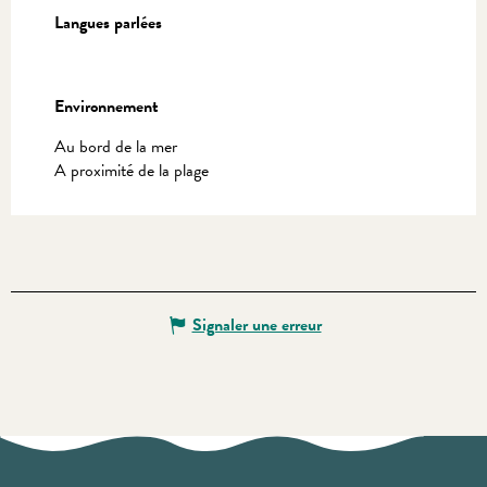
Langues parlées
Langues parlées
Environnement
Environnement
Au bord de la mer
A proximité de la plage
Signaler une erreur