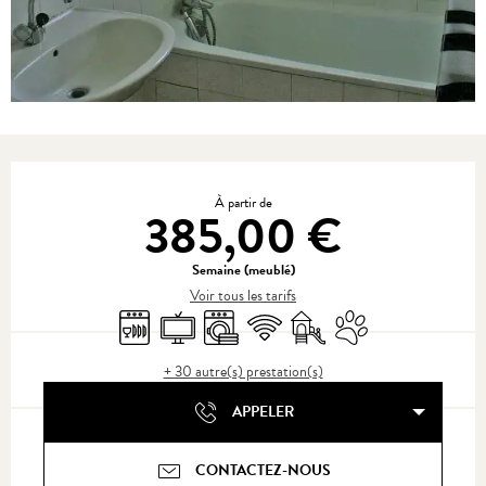
Ouverture et coordonnées
À partir de
385,00 €
Semaine (meublé)
Voir tous les tarifs
Lave vaisselle
Télévision
Lave linge
WiFi
Jeux pour enfants / Espace j
Animaux acceptés
+ 30 autre(s) prestation(s)
APPELER
CONTACTEZ-NOUS