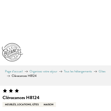
Aller
au
contenu
principal
Page d’accueil
Organisez votre séjour
Tous les hébergements
Gîtes
Clévacances H8124
Clévacances H8124
MEUBLÉS, LOCATIONS, GÎTES
MAISON