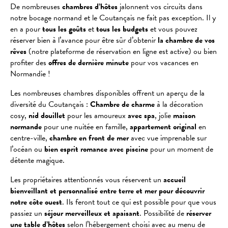
De nombreuses
chambres d’hôtes
jalonnent vos circuits dans
notre bocage normand et le Coutançais ne fait pas exception. Il y
en a pour
tous les goûts
et
tous les budgets
et vous pouvez
réserver bien à l’avance pour être sûr d’obtenir
la chambre de vos
rêves
(notre plateforme de réservation en ligne est active) ou bien
profiter des
offres de dernière minute
pour vos vacances en
Normandie !
Les nombreuses chambres disponibles offrent un aperçu de la
diversité du Coutançais :
Chambre de charme
à la décoration
cosy,
nid douillet
pour les amoureux
avec spa
, jolie
maison
normande
pour une nuitée en famille,
appartement original
en
centre-ville,
chambre en front de mer
avec vue imprenable sur
l’océan ou
bien esprit romance avec piscine
pour un moment de
détente magique.
Les propriétaires attentionnés vous réservent un
accueil
bienveillant et personnalisé entre terre et mer pour découvrir
notre côte ouest
. Ils feront tout ce qui est possible pour que vous
passiez un
séjour merveilleux et apaisant
. Possibilité de
réserver
une table d’hôtes
selon l’hébergement choisi avec au menu de