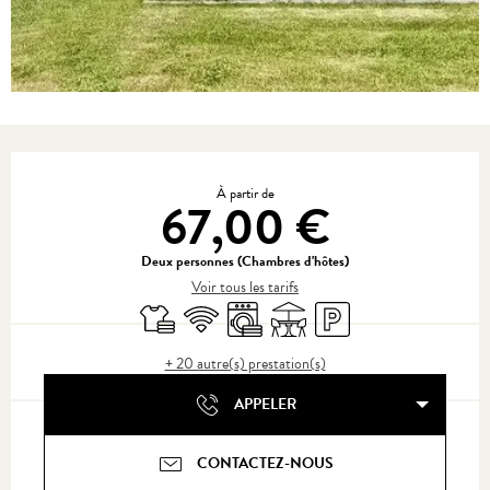
Ouverture et coordonnées
À partir de
67,00 €
Deux personnes (Chambres d'hôtes)
Voir tous les tarifs
Draps et linge
WiFi
Lave linge
Terrasse
Parking
+ 20 autre(s) prestation(s)
APPELER
CONTACTEZ-NOUS