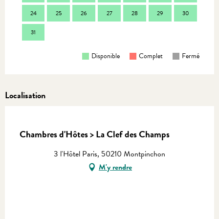
24
25
26
27
28
29
30
28
31
Disponible
Complet
Fermé
Localisation
Equinoxe
Chambres d'Hôtes > La Clef des Champs
3 l'Hôtel Paris, 50210 Montpinchon
M'y rendre