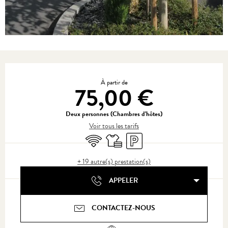
Ouverture et coordonnées
À partir de
75,00 €
Deux personnes (Chambres d'hôtes)
Voir tous les tarifs
WiFi
Draps et linge
Parking
+ 19 autre(s) prestation(s)
APPELER
CONTACTEZ-NOUS