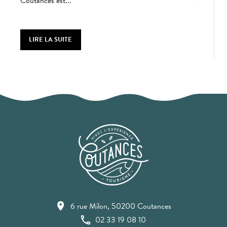
Coutances est...
D
s
LIRE LA SUITE
6 rue Milon, 50200 Coutances
02 33 19 08 10