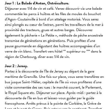
Jour 1 : La Balade d’Anton, Ostréiculture.
Déjeuner avec 1/4 de vin et café. Venez découvrir via une balade
commentée les parcs à huîtres et les files de moules du bouchot
d’Agon-Coutainville à bord d’un attelage motorisé. Vous serez
ainsi plongés au cœur de l’estran, parmi les travailleurs de la mer à
proximité des tracteurs, grues et autres barges. Découvrez
également la pêcherie « La Petite », méthode de pêche ancestrale
transmise de générations en générations. Puis profitez d’une
pause gourmande en dégustant des huîtres accompagnées d’un
verre de vin blanc. Transfert vers hôtel ** supérieur ou *** dans la
région de Cherbourg, dîner avec 1/4 de vin.
Jour 2 : Jersey.
Partez à la découverte de l’île de Jersey au départ de la gare
maritime de Granville. Une fois sur place, vous serez transférez en
bus jusque Saint-Hélier, capitale de l’île où vous profiterez d’une
visite commentée des ses rues : le marché couvert, le Parlement,
le Royal Square etc. Déjeuner sur place. Après-midi : partez à la
découverte de l’île en bus et laissez-vous guider par le guide
francophone. Arrêts prévus à la pointe de Corbière, la Grève de
Lecq et le port de Gorey. Puis retour vers le continent. Transfert