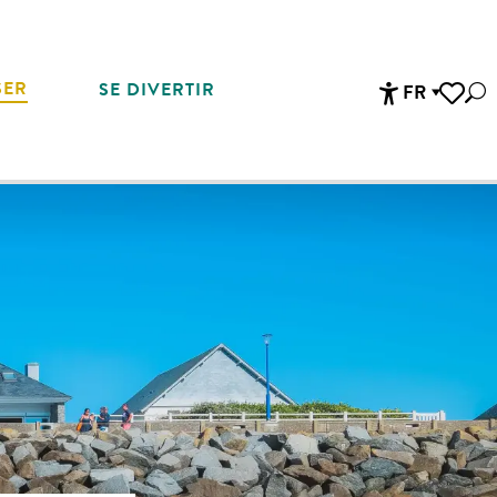
SER
SE DIVERTIR
FR
Rec
Accessibi
Voir les 