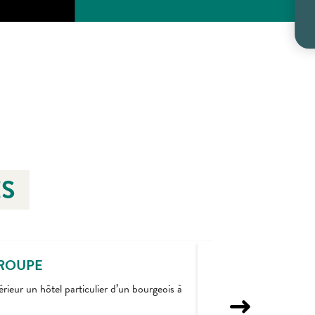
ES
GROUPE
rieur un hôtel particulier d’un bourgeois à
Visite : Bourg et chât