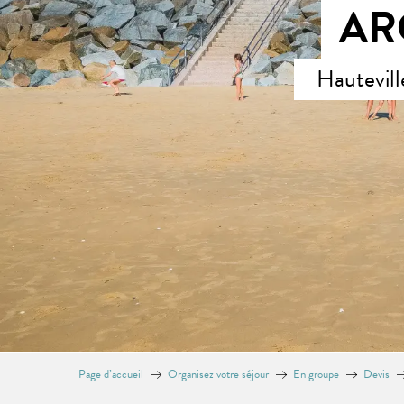
AR
Hautevil
Page d’accueil
Organisez votre séjour
En groupe
Devis