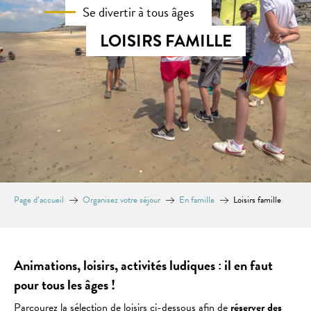
Se divertir à tous âges
LOISIRS FAMILLE
Page d’accueil
Organisez votre séjour
En famille
Loisirs famille
Animations, loisirs, activités ludiques : il en faut
pour tous les âges !
Parcourez la sélection de loisirs ci-dessous afin de
réserver des