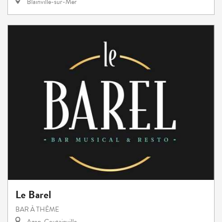
Blainville-sur-Mer
Le Barel
BAR À THÈME
Agon-Coutainville