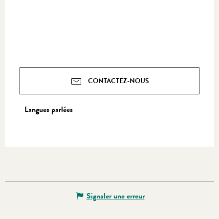
CONTACTEZ-NOUS
Langues parlées
Langues parlées
Signaler une erreur