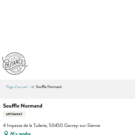
Aller
au
contenu
principal
Page d’accueil
Souffle Normand
Souffle Normand
ARTISANAT
4 Impasse de la Tuilerie, 50450 Gavray-sur-Sienne
M'y rendre