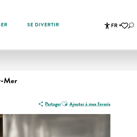
SER
SE DIVERTIR
FR
Rec
Accessibi
Voir les 
ur-Mer
Ajouter aux favoris
Partager
Ajouter à mes favoris