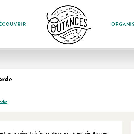
ÉCOUVRIR
ORGANI
corde
ndre
est un lieu vivant où l'art contemporain prend vie. Au cœur 