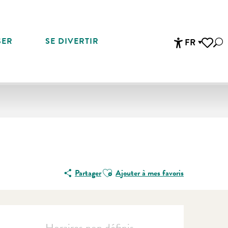
SER
SE DIVERTIR
FR
Rec
Accessibi
Voir les 
Ajouter aux favoris
Partager
Ajouter à mes favoris
Ouverture et coordonnées
Horaires non définis