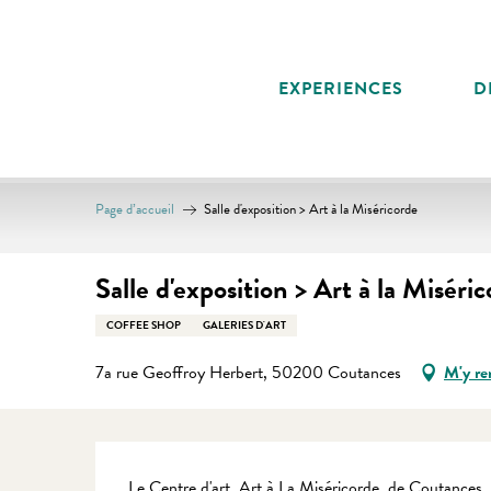
Aller
au
contenu
EXPERIENCES
D
principal
Page d’accueil
Salle d'exposition > Art à la Miséricorde
Salle d'exposition > Art à la Miséri
COFFEE SHOP
GALERIES D'ART
7a rue Geoffroy Herbert, 50200 Coutances
M'y re
Description
Le Centre d'art, Art à La Miséricorde, de Coutances, 