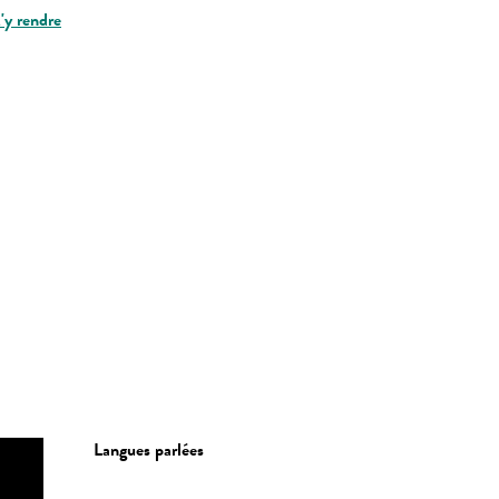
'y rendre
Langues parlées
Langues parlées