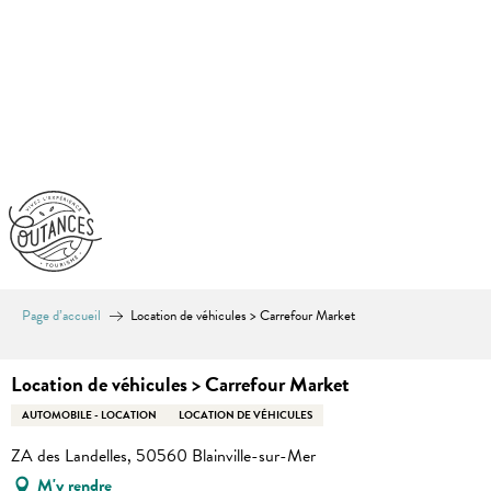
Aller
au
contenu
principal
Page d’accueil
Location de véhicules > Carrefour Market
Location de véhicules > Carrefour Market
AUTOMOBILE - LOCATION
LOCATION DE VÉHICULES
ZA des Landelles, 50560 Blainville-sur-Mer
M'y rendre