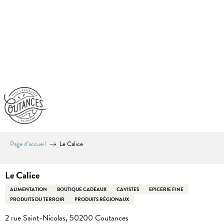
Aller
au
contenu
principal
Page d’accueil
Le Calice
Le Calice
ALIMENTATION
BOUTIQUE CADEAUX
CAVISTES
EPICERIE FINE
PRODUITS DU TERROIR
PRODUITS RÉGIONAUX
2 rue Saint-Nicolas, 50200 Coutances