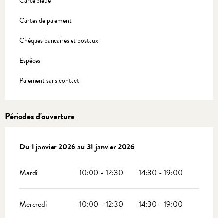
Carte bleue
Cartes de paiement
Chèques bancaires et postaux
Espèces
Paiement sans contact
Périodes d'ouverture
Du
Du
1 janvier 2026
1 janvier 2026
au
au
31 janvier 2026
31 janvier 2026
Mardi
10:00 - 12:30
14:30 - 19:00
Mercredi
10:00 - 12:30
14:30 - 19:00