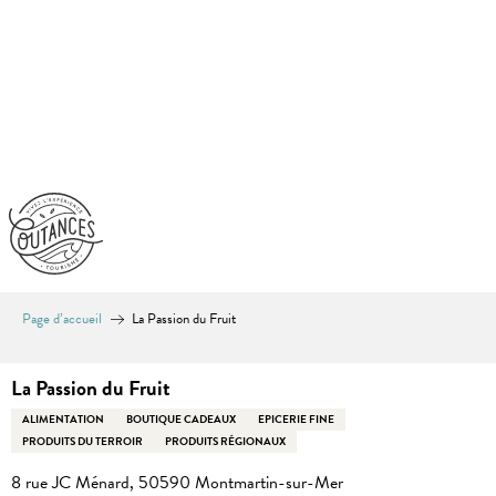
Aller
au
contenu
principal
Page d’accueil
La Passion du Fruit
La Passion du Fruit
ALIMENTATION
BOUTIQUE CADEAUX
EPICERIE FINE
PRODUITS DU TERROIR
PRODUITS RÉGIONAUX
8 rue JC Ménard, 50590 Montmartin-sur-Mer