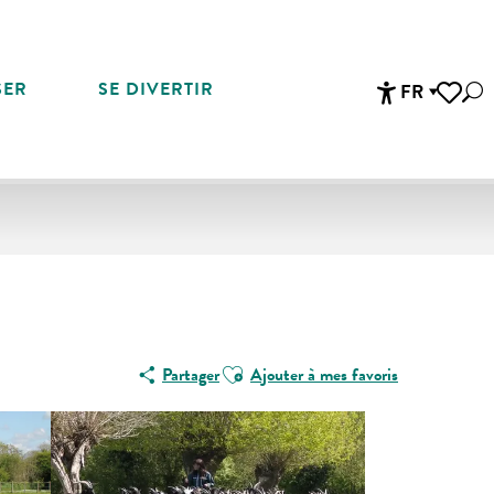
SER
SE DIVERTIR
FR
Rec
Accessibi
Voir les 
Ajouter aux favoris
Partager
Ajouter à mes favoris