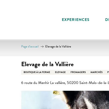
Aller
au
contenu
EXPERIENCES
D
principal
Page d’accueil
Elevage de la Vallière
Elevage de la Vallière
BOUTIQUE À LA FERME
ELEVAGE
FROMAGERS
MARCHÉS
P
6 route du Menhir La vallière, 50200 Saint-Malo-de-la-