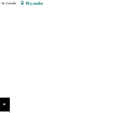
e-la-Lande
M'y rendre