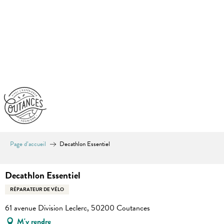
Aller
au
contenu
principal
Page d’accueil
Decathlon Essentiel
Decathlon Essentiel
RÉPARATEUR DE VÉLO
61 avenue Division Leclerc, 50200 Coutances
M'y rendre