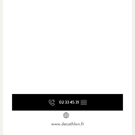
02 33 45 31
▒▒
www.decathlon.fr