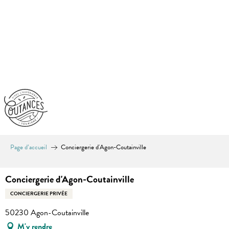
Aller
au
contenu
principal
Page d’accueil
Conciergerie d'Agon-Coutainville
Conciergerie d'Agon-Coutainville
CONCIERGERIE PRIVÉE
50230 Agon-Coutainville
M'y rendre