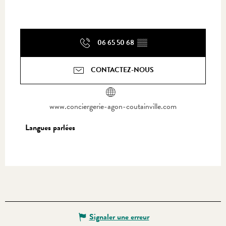
06 65 50 68
▒▒
CONTACTEZ-NOUS
www.conciergerie-agon-coutainville.com
Langues parlées
Langues parlées
Signaler une erreur