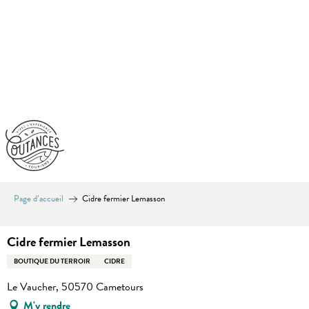
Aller
au
contenu
principal
Page d’accueil
Cidre fermier Lemasson
Cidre fermier Lemasson
BOUTIQUE DU TERROIR
CIDRE
Le Vaucher, 50570 Cametours
M'y rendre