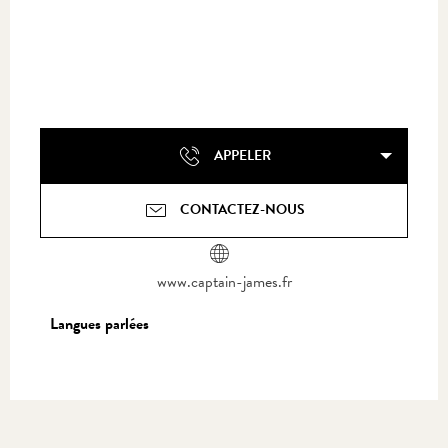
APPELER
CONTACTEZ-NOUS
www.captain-james.fr
Langues parlées
Langues parlées