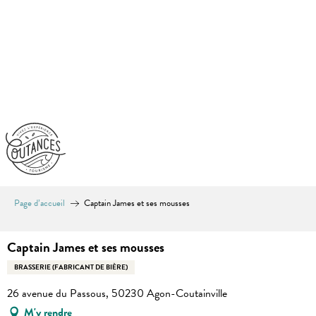
Aller
au
contenu
principal
Page d’accueil
Captain James et ses mousses
Captain James et ses mousses
BRASSERIE (FABRICANT DE BIÈRE)
26 avenue du Passous, 50230 Agon-Coutainville
M'y rendre