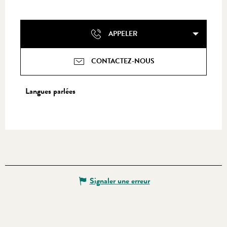
APPELER
CONTACTEZ-NOUS
Langues parlées
Langues parlées
Signaler une erreur