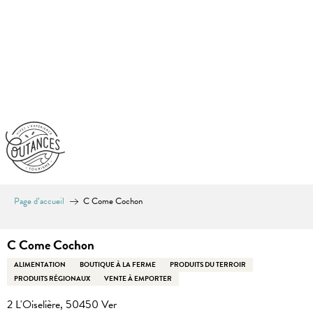
Aller
au
contenu
principal
Page d’accueil
C Come Cochon
C Come Cochon
ALIMENTATION
BOUTIQUE À LA FERME
PRODUITS DU TERROIR
PRODUITS RÉGIONAUX
VENTE À EMPORTER
2 L'Oiselière, 50450 Ver