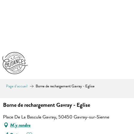
Aller
au
contenu
principal
Page d’accueil
Borne de rechargement Gavray - Eglise
Borne de rechargement Gavray - Eglise
Place De La Bascule Gavray, 50450 Gavray-sur-Sienne
M'y rendre
Ajouter aux favoris