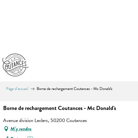
Aller
au
contenu
principal
Page d’accueil
Borne de rechargement Coutances - Mc Donald's
Borne de rechargement Coutances - Mc Donald's
Avenue division Leclerc, 50200 Coutances
M'y rendre
Ajouter aux favoris