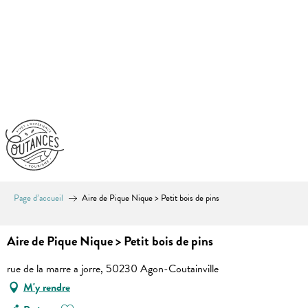
Aller
au
contenu
principal
Page d’accueil
Aire de Pique Nique > Petit bois de pins
Aire de Pique Nique > Petit bois de pins
rue de la marre a jorre, 50230 Agon-Coutainville
M'y rendre
Ajouter aux favoris