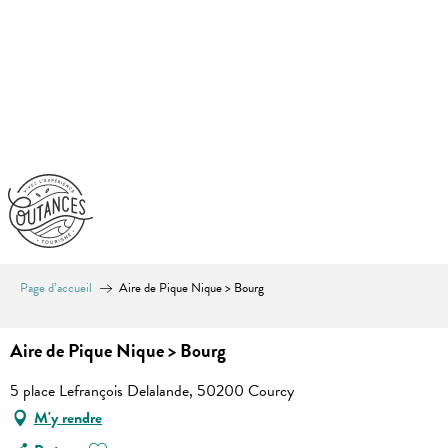
Aller
au
contenu
principal
Page d’accueil
Aire de Pique Nique > Bourg
Aire de Pique Nique > Bourg
5 place Lefrançois Delalande, 50200 Courcy
M'y rendre
Ajouter aux favoris