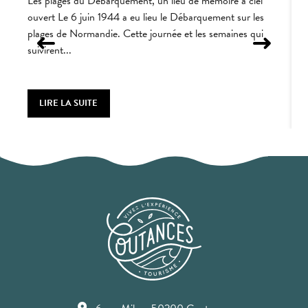
Les plages du Débarquement, un lieu de mémoire à ciel
L
ouvert Le 6 juin 1944 a eu lieu le Débarquement sur les
v
plages de Normandie. Cette journée et les semaines qui
m
suivirent...
s
LIRE LA SUITE