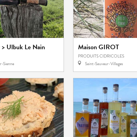
r > Ulbuk Le Nain
Maison GIROT
PRODUITS CIDRICOLES
r-Sienne
Saint-Sauveur-Villages