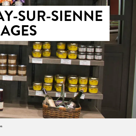
AY-SUR-SIENNE
LAGES
es