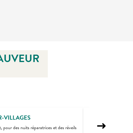
SAUVEUR
R-VILLAGES
our des nuits réparatrices et des réveils
Gavray-sur-Sienne et S