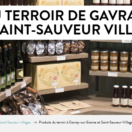
 TERROIR DE GAVR
SAINT-SAUVEUR VIL
aint-Sauveur-villages
Produits du terroir à Gavray-sur-Sienne et Saint-Sauveur-Villag