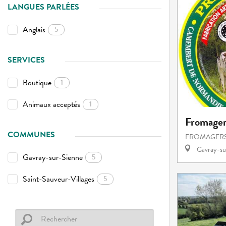
LANGUES PARLÉES
Anglais
5
SERVICES
Boutique
1
Animaux acceptés
1
Fromager
COMMUNES
FROMAGER
Gavray-su
Gavray-sur-Sienne
5
Saint-Sauveur-Villages
5