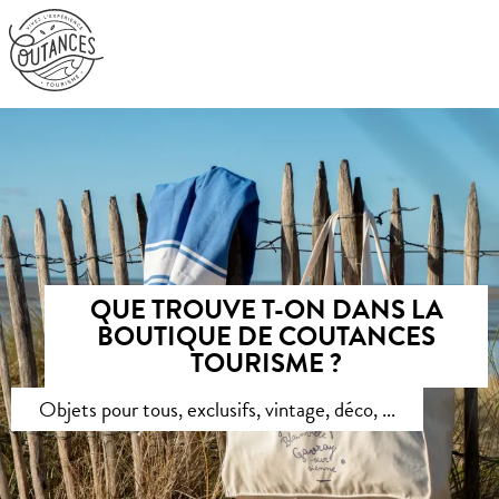
Aller
au
contenu
principal
QUE TROUVE T-ON DANS LA
BOUTIQUE DE COUTANCES
TOURISME ?
Objets pour tous, exclusifs, vintage, déco, ...