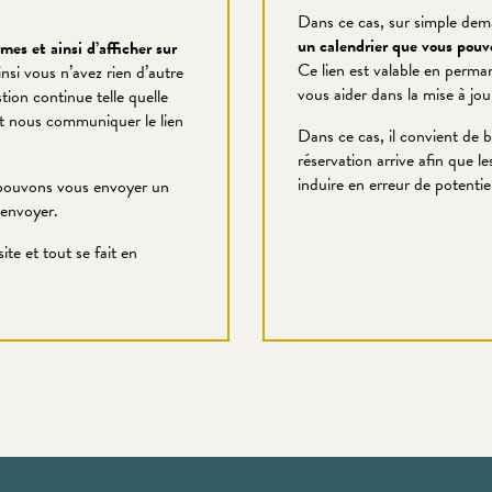
Dans ce cas, sur simple dem
un calendrier que vous pouve
mes et ainsi d’afficher sur
Ce lien est valable en perm
insi vous n’avez rien d’autre
vous aider dans la mise à jour
stion continue telle quelle
aut nous communiquer le lien
Dans ce cas, il convient de b
réservation arrive afin que le
induire en erreur de potentiel
us pouvons vous envoyer un
’envoyer.
te et tout se fait en