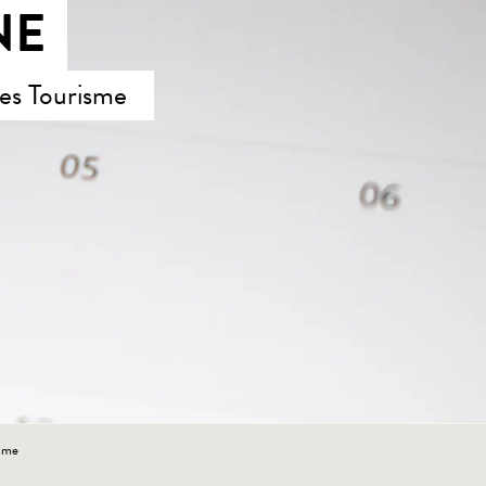
NE
ces Tourisme
isme