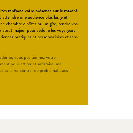
lités
renforce votre présence sur le marché
’atteindre une audience plus large et
 une chambre d’hôtes ou un gîte, rendre vos
 un atout majeur pour séduire les voyageurs
riences pratiques et personnalisées et sans
derne, vous positionnez votre
ment pour attirer et satisfaire une
es sans rencontrer de problématiques