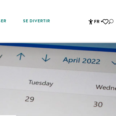
SER
SE DIVERTIR
FR
Rec
Accessibi
Voir les 