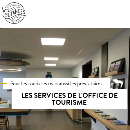
Aller
au
contenu
principal
Pour les touristes mais aussi les prestataires
LES SERVICES DE L'OFFICE DE
TOURISME