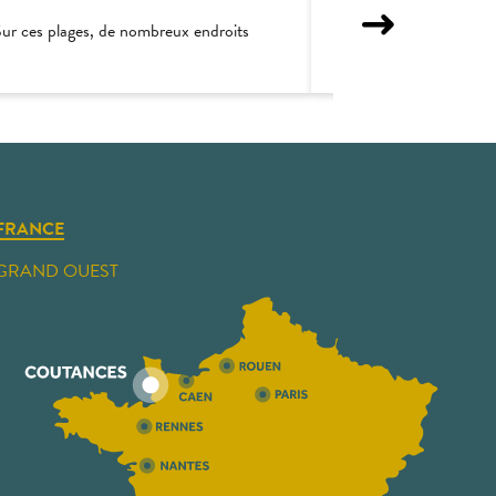
 Sur ces plages, de nombreux endroits
Pêche à pied : On vous 
FRANCE
GRAND OUEST