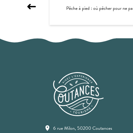
Pêche à pied : où pêcher pour ne pas
6 rue Milon, 50200 Coutances