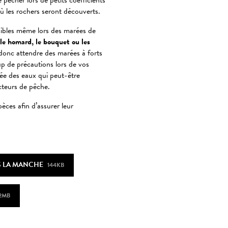
pêcher lors de petits coefficients
où les rochers seront découverts.
ibles même lors des marées de
le homard, le bouquet ou les
t donc attendre des marées à forts
p de précautions lors de vos
tée des eaux qui peut-être
cteurs de pêche.
èces afin d’assurer leur
S LA MANCHE
144KB
2MB