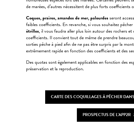
nombreuses espèces lors des marées. Certaines peuvent se 
de marées, d’autres nécessitent de plus forts coefficients 
Coques, praires, amandes de mer, palourdes
seront access
faibles coefficients. En revanche, si vous souhaitez pêcher
étrilles
, il vous faudra aller plus loin autour des rochers e
coefficients. Il convient tout de même de prendre beaucou
sorties pêche à pied afin de ne pas être surpris par la mon
extrêmement rapide en fonction des coefficients et des se
Des quotas sont également applicables en fonction des esp
préservation et la reproduction.
CARTE DES COQUILLAGES À PÊCHER DAN
PROSPECTUS DE L'APP2R