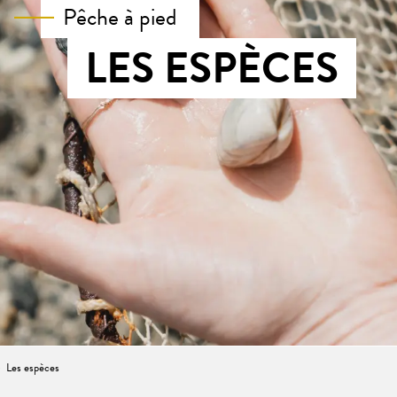
Pêche à pied
LES ESPÈCES
Les espèces