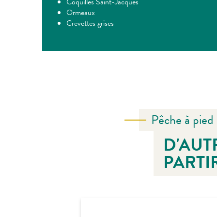
Coquilles Saint-Jacques
Ormeaux
Crevettes grises
Pêche à pied
D'AUT
PARTI