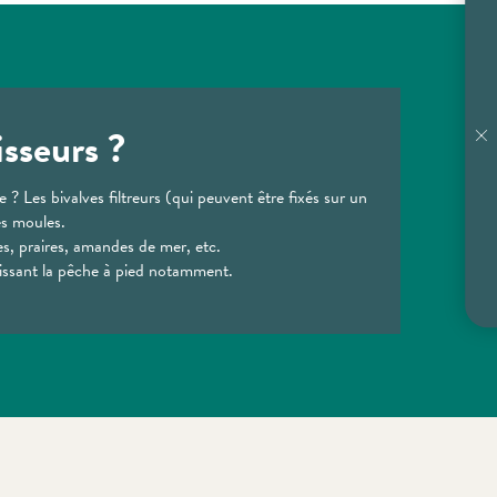
isseurs ?
e ? Les bivalves filtreurs (qui peuvent être fixés sur un
es moules.
es, praires, amandes de mer, etc.
régissant la pêche à pied notamment.