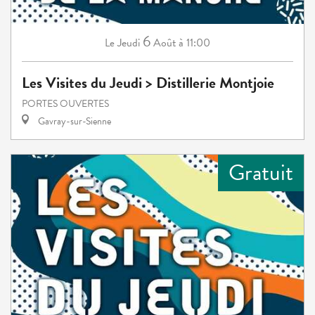
6
Jeudi
Août
à 11:00
Le
Les Visites du Jeudi > Distillerie Montjoie
PORTES OUVERTES
Gavray-sur-Sienne
Gratuit