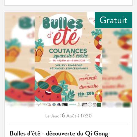
Gratuit
6
Jeudi
Août
à 17:30
Le
Bulles d’été - découverte du Qi Gong