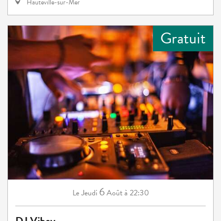
Hauteville-sur-Mer
Gratuit
6
Jeudi
Août
à 22:30
Le
DJ Viboy