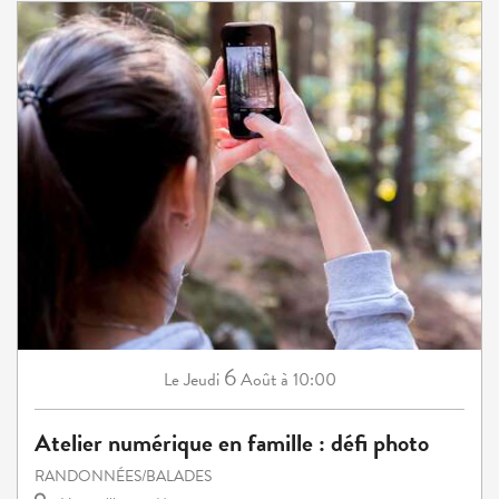
6
Jeudi
Août
à 10:00
Le
Atelier numérique en famille : défi photo
RANDONNÉES/BALADES