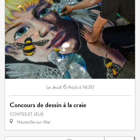
6
Jeudi
Août
à 14:30
Le
Concours de dessin à la craie
CONTES ET JEUX
Hauteville-sur-Mer