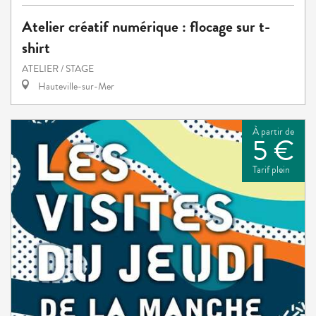
Atelier créatif numérique : flocage sur t-
shirt
ATELIER / STAGE
Hauteville-sur-Mer
À partir de
5 €
Tarif plein