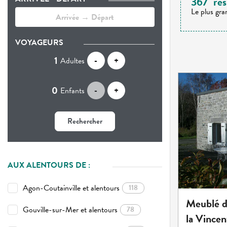
367
rés
Le plus gra
VOYAGEURS
Adultes
-
+
Enfants
-
+
Rechercher
AUX ALENTOURS DE :
Agon-Coutainville et alentours
118
Meublé d
Gouville-sur-Mer et alentours
78
la Vincen