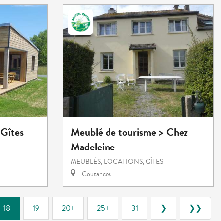
 Gîtes
Meublé de tourisme > Chez
Madeleine
MEUBLÉS, LOCATIONS, GÎTES
Coutances
18
19
20+
25+
31
❯
❯❯