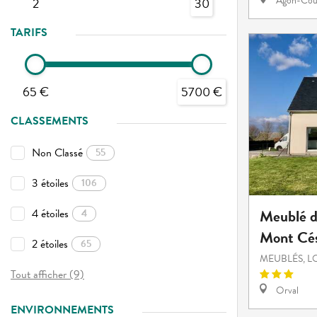
Agon-Cout
2
30
TARIFS
65 €
5700 €
CLASSEMENTS
Non Classé
55
3 étoiles
106
Meublé d
4 étoiles
4
Mont Cé
2 étoiles
65
MEUBLÉS, L
Tout afficher (9)
Orval
ENVIRONNEMENTS