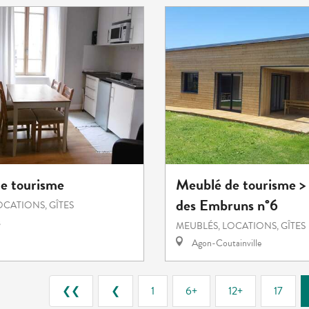
e tourisme
Meublé de tourisme >
des Embruns n°6
OCATIONS, GÎTES
s
MEUBLÉS, LOCATIONS, GÎTES
Agon-Coutainville
❮❮
❮
1
6+
12+
17