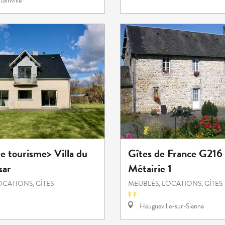
ainville
e tourisme> Villa du
Gîtes de France G216 :
sar
Métairie 1
OCATIONS, GÎTES
MEUBLÉS, LOCATIONS, GÎTES
Heugueville-sur-Sienne