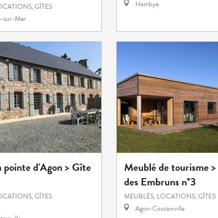
Hambye
OCATIONS, GÎTES
e-sur-Mer
a pointe d'Agon > Gîte
Meublé de tourisme >
des Embruns n°3
OCATIONS, GÎTES
MEUBLÉS, LOCATIONS, GÎTES
Agon-Coutainville