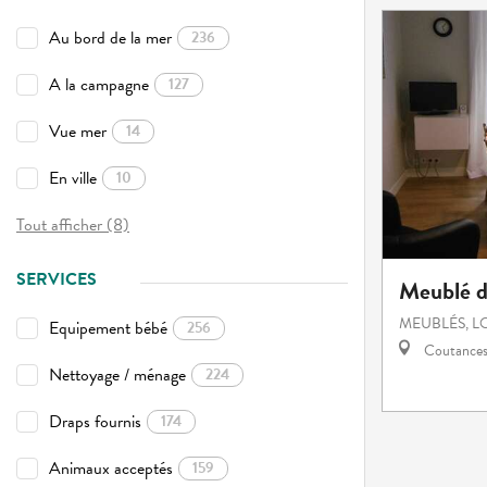
Au bord de la mer
236
A la campagne
127
Vue mer
14
En ville
10
Tout afficher (8)
SERVICES
Meublé d
MEUBLÉS, L
Equipement bébé
256
Coutance
Nettoyage / ménage
224
Draps fournis
174
Animaux acceptés
159