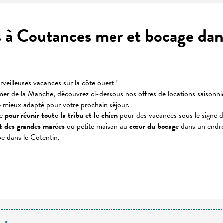
s à Coutances mer et bocage da
veilleuses vacances sur la côte ouest !
mer de la Manche, découvrez ci-dessous nos offres de locations saisonniè
 le mieux adapté pour votre prochain séjour.
te
pour réunir toute la tribu et le chien
pour des vacances sous le signe de
et des grandes marées
ou petite maison au
cœur du bocage
dans un endro
ape dans le Cotentin.
 favoris