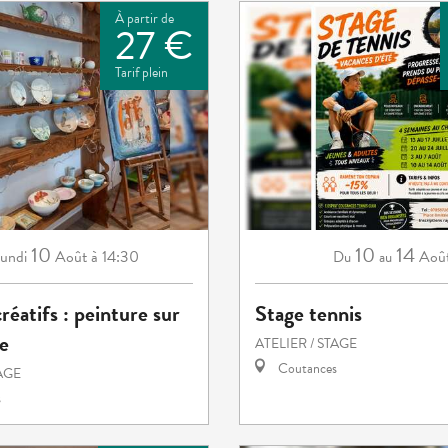
À partir de
27 €
Tarif plein
10
10
14
undi
Août
à 14:30
Aoû
Du
au
créatifs : peinture sur
Stage tennis
e
ATELIER / STAGE
Coutances
TAGE
s