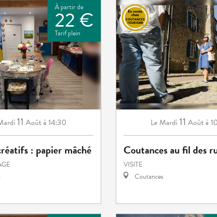
À partir de
22 €
Tarif plein
11
11
Mardi
Août
à 14:30
Mardi
Août
à 1
Le
créatifs : papier mâché
Coutances au fil des r
TAGE
VISITE
s
Coutances