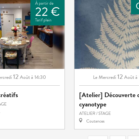
À partir de
22 €
Tarif plein
12
12
rcredi
Août
à 14:30
Mercredi
Août
à
Le
créatifs
[Atelier] Découverte 
cyanotype
TAGE
s
ATELIER / STAGE
Coutances