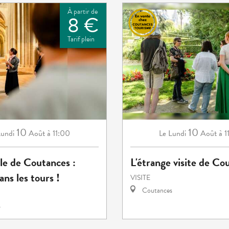
À partir de
8 €
Tarif plein
10
10
undi
Août
à 11:00
Lundi
Août
à 1
Le
le de Coutances :
L'étrange visite de Co
ns les tours !
VISITE
Coutances
s