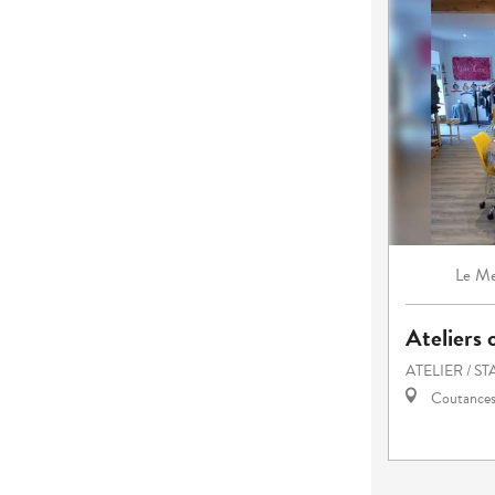
Me
Le
Ateliers 
ATELIER / S
Coutance