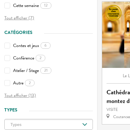
Cette semaine
12
Tout afficher (7)
CATÉGORIES
Contes et jeux
6
Conférence
2
Atelier / Stage
21
L
Le
Autre
2
Cathédra
Tout afficher (13)
montez da
TYPES
VISITE
Coutance