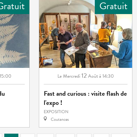
Gratuit
Gratuit
12
 15:00
Mercredi
Août
à 14:30
Le
du
Fast and curious : visite flash de
l'expo !
EXPOSITION
Coutances