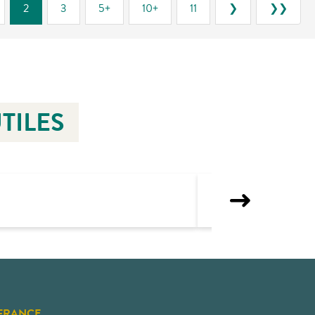
2
3
5+
10+
11
❯
❯❯
TILES
FRANCE