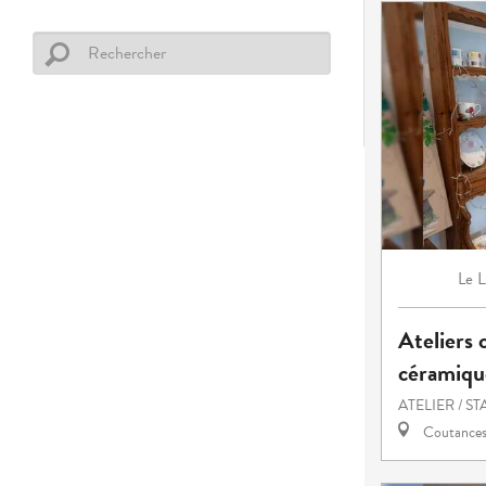
L
Le
Ateliers 
céramiqu
ATELIER / S
Coutance