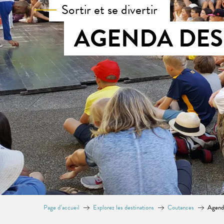
Sortir et se divertir
AGENDA DES
Page d’accueil
Explorez les destinations
Coutances
Agend