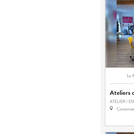
Le
Ateliers 
ATELIER / S
Coutance