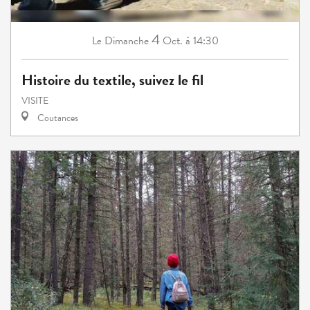
4
Dimanche
Oct.
à 14:30
Le
Histoire du textile, suivez le fil
VISITE
Coutances