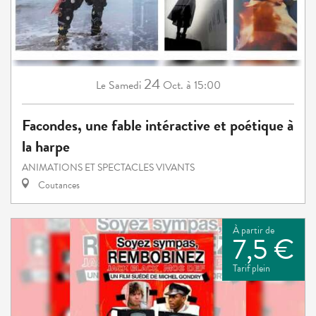
24
Samedi
Oct.
à 15:00
Le
Facondes, une fable intéractive et poétique à
la harpe
ANIMATIONS ET SPECTACLES VIVANTS
Coutances
À partir de
7,5 €
Tarif plein