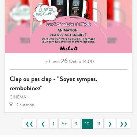
26
Lundi
Oct.
à 14:00
Le
Clap ou pas clap - "Soyez sympas,
rembobinez"
CINÉMA
Coutances
❮❮
❮
1
5+
9
10
11
❯
❯❯