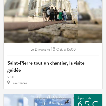
18
Dimanche
Oct.
à 15:00
Le
Saint-Pierre tout un chantier, la visite
guidée
VISITE
Coutances
À partir de
6,5 €