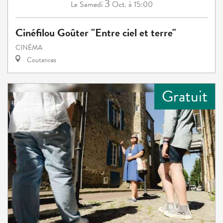
3
Samedi
Oct.
à 15:00
Le
Cinéfilou Goûter "Entre ciel et terre"
CINÉMA
Coutances
Gratuit