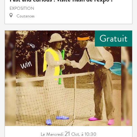
EXPOSITION
Coutances
Gratuit
21
Mercredi
Oct.
à 10:30
Le