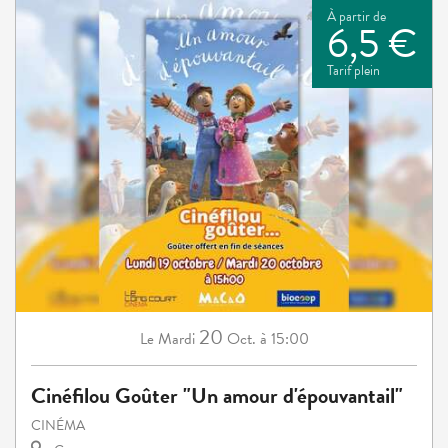
À partir de
6,5 €
Tarif plein
20
Mardi
Oct.
à 15:00
Le
Cinéfilou Goûter "Un amour d'épouvantail"
CINÉMA