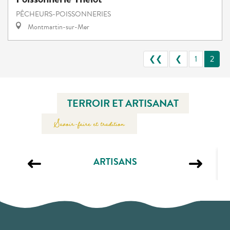
PÊCHEURS-POISSONNERIES
Montmartin-sur-Mer
❮❮
❮
1
2
TERROIR ET ARTISANAT
Savoir-faire et tradition
ARTISANS