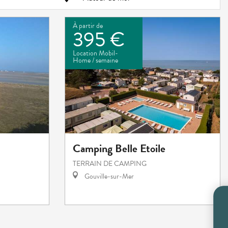
À partir de
395 €
Location Mobil-
Home / semaine
Camping Belle Etoile
TERRAIN DE CAMPING
Gouville-sur-Mer