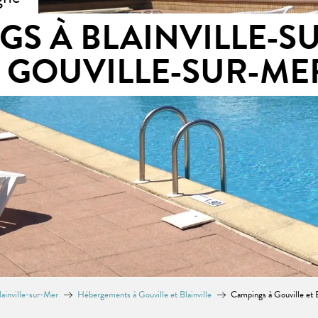
S À BLAINVILLE-S
GOUVILLE-SUR-ME
ainville-sur-Mer
Hébergements à Gouville et Blainville
Campings à Gouville et B