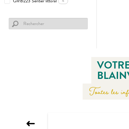
GR®223 Sentier littoral
4
VOTRE
BLAIN
Toutes les inf