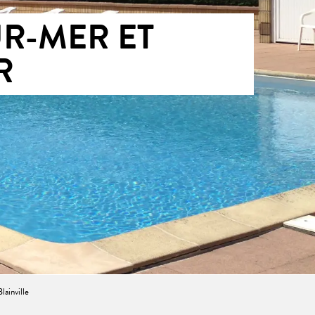
UR-MER ET
R
lainville