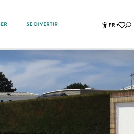
SER
SE DIVERTIR
FR
Rec
Accessibi
Voir les 