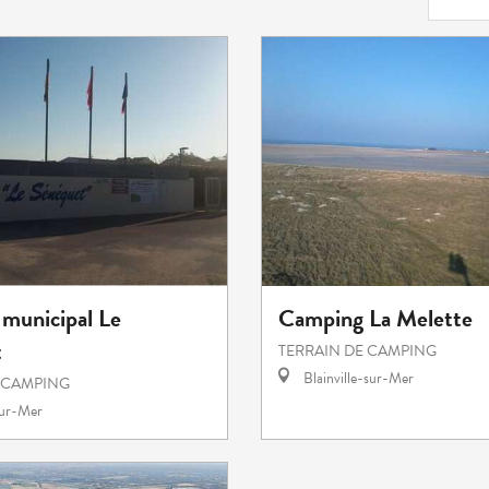
municipal Le
Camping La Melette
t
TERRAIN DE CAMPING
Blainville-sur-Mer
 CAMPING
sur-Mer