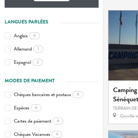
LANGUES PARLÉES
Anglais
4
Allemand
1
Espagnol
2
MODES DE PAIEMENT
Camping 
Chèques bancaires et postaux
4
Sénéque
Espèces
4
TERRAIN DE
Gouville-
Cartes de paiement
4
Chèques Vacances
4