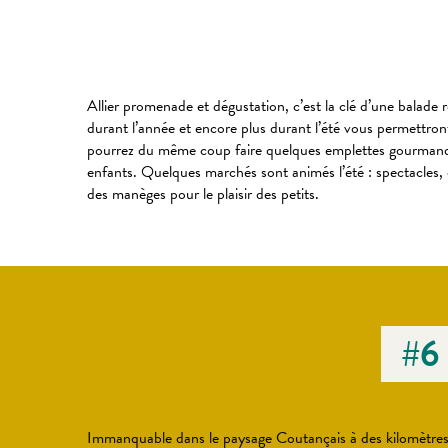
Allier promenade et dégustation, c’est la clé d’une balad
durant l’année et encore plus durant l’été vous permettro
pourrez du même coup faire quelques emplettes gourmand
enfants. Quelques marchés sont animés l’été : spectacles
des manèges pour le plaisir des petits.
#6
Immanquable dans le paysage Coutançais à des kilomètres à