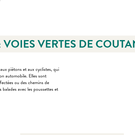
 : VOIES VERTES DE COUT
aux piétons et aux cyclistes, qui
ion automobile. Elles sont
ffectées ou des chemins de
 balades avec les poussettes et
!