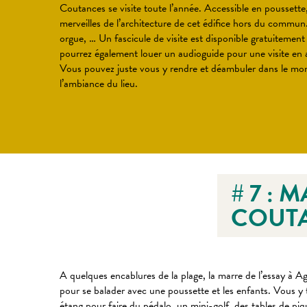
Coutances se visite toute l’année. Accessible en poussette
merveilles de l’architecture de cet édifice hors du commun.
orgue, … Un fascicule de visite est disponible gratuitement
pourrez également louer un audioguide pour une visite en
Vous pouvez juste vous y rendre et déambuler dans le monu
l’ambiance du lieu.
# 7 : 
COUTA
A quelques encablures de la plage, la marre de l’essay à Ago
pour se balader avec une poussette et les enfants. Vous y 
étang pour faire du pédalo, un mini-golf, des tables de p