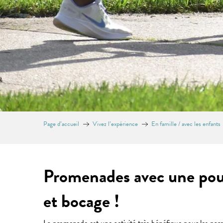
Page d’accueil
Vivez l’expérience
En famille / avec les enfants
Promenades avec une pouss
et bocage !