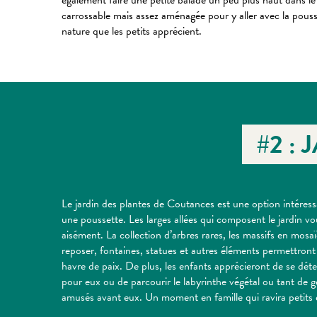
également faire une petite balade un peu plus haut dans le 
carrossable mais assez aménagée pour y aller avec la pous
nature que les petits apprécient.
#2 :
Le jardin des plantes de Coutances est une option intére
une poussette. Les larges allées qui composent le jardin 
aisément. La collection d’arbres rares, les massifs en mosaï
reposer, fontaines, statues et autres éléments permettron
havre de paix. De plus, les enfants apprécieront de se déte
pour eux ou de parcourir le labyrinthe végétal ou tant de g
amusés avant eux. Un moment en famille qui ravira petits 