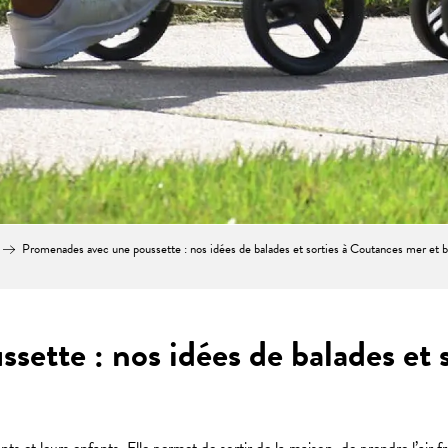
Promenades avec une poussette : nos idées de balades et sorties à Coutances mer et 
ette : nos idées de balades et 