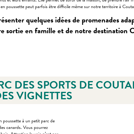
ts et leurs enfants. Elle permet de sortir de la maison, de prendre l’air 
n poussette peut parfois être difficile même sur notre territoire à Cout
 présenter quelques idées de promenades ada
re sortie en famille et de notre destination
 favoris
PARC DES SPORTS DE COUTA
DES VIGNETTES
n poussette à un petit parc de
 des canards. Vous pourrez