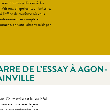
, vous pourrez y découvrir les
 Vitraux, chapelles, tour lanterne,
 à l’office de tourisme où vous
 autonomie mais complète.
ment, en vous laissant saisir par
MARRE DE L’ESSAY À AGON-
INVILLE
n-Coutainville est le lieu idéal
trouverez une aire de jeux, un
ique -nique ombragées, des