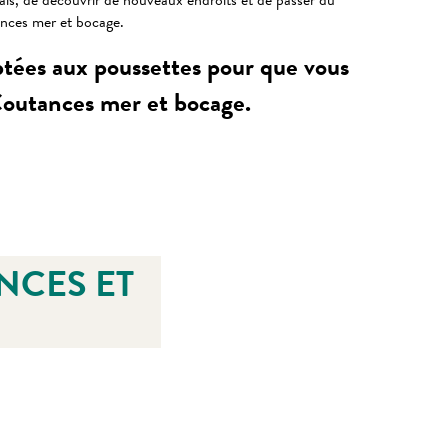
frais, de découvrir de nouveaux endroits et de passer du
ances mer et bocage.
ptées aux poussettes pour que vous
 Coutances mer et bocage.
NCES ET