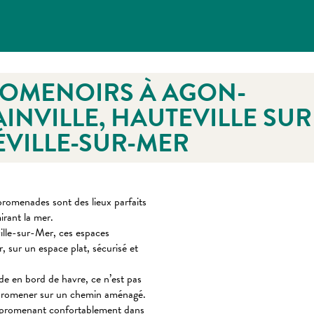
PROMENOIRS À AGON-
INVILLE, HAUTEVILLE SUR
VILLE-SUR-MER
romenades sont des lieux parfaits
irant la mer.
lle-sur-Mer, ces espaces
, sur un espace plat, sécurisé et
e en bord de havre, ce n’est pas
e promener sur un chemin aménagé.
 se promenant confortablement dans