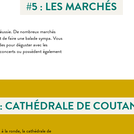
#5 : LES MARCHÉS
e réussie. De nombreux marchés
nt de faire une balade sympa. Vous
es pour déguster avec les
, concerts ou possèdent également
 : CATHÉDRALE DE COUTA
 la ronde, la cathédrale de