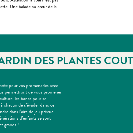
bois. Attention la voie n’est pas
sette. Une balade au cœur de la
 JARDIN DES PLANTES COU
ssante pour vos promenades avec
vous permettront de vous promener
culture, les bancs pour se
t à chacun de s’évader danc ce
ndre dans l’aire de jeu prévue
énérations d’enfants se sont
et grands !