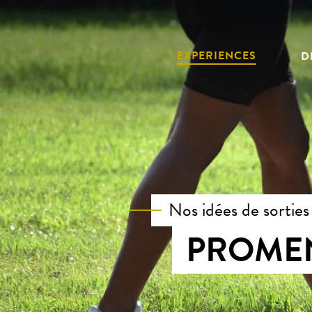
Aller
au
contenu
EXPERIENCES
D
principal
Nos idées de sorties
PROMEN