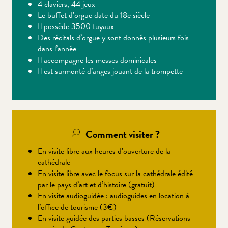
4 claviers, 44 jeux
Le buffet d’orgue date du 18e siècle
Il possède 3500 tuyaux
Des récitals d’orgue y sont donnés plusieurs fois
dans l’année
Il accompagne les messes dominicales
Il est surmonté d’anges jouant de la trompette
Comment visiter ?
En visite libre aux heures d’ouverture de la
cathédrale
En visite libre avec le focus sur la cathédrale édité
par le pays d’art et d’histoire (gratuit)
En visite audioguidée : audioguides en location à
l’office de tourisme (3€)
En visite guidée des parties basses (Réservations